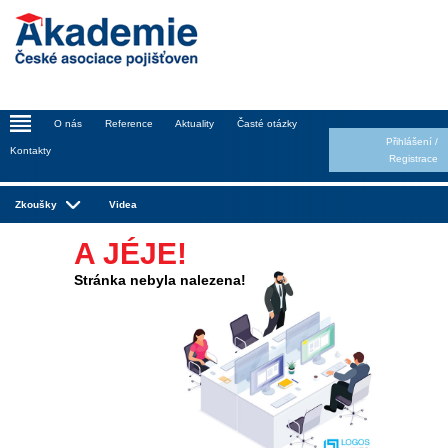
_
O nás
Reference
Aktuality
Časté otázky
Přihlášení
/
Kontakty
Registrace
Zkoušky
Videa
A JÉJE!
Stránka nebyla nalezena!