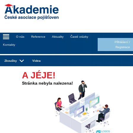
_
O nás
Reference
Aktuality
Časté otázky
Přihlášení
/
Kontakty
Registrace
Zkoušky
Videa
A JÉJE!
Stránka nebyla nalezena!