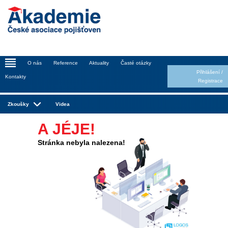
_
O nás
Reference
Aktuality
Časté otázky
Přihlášení
/
Kontakty
Registrace
Zkoušky
Videa
A JÉJE!
Stránka nebyla nalezena!