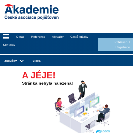
_
O nás
Reference
Aktuality
Časté otázky
Přihlášení
/
Kontakty
Registrace
Zkoušky
Videa
A JÉJE!
Stránka nebyla nalezena!