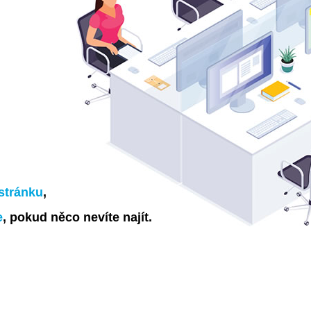
stránku
,
e
, pokud něco nevíte najít.