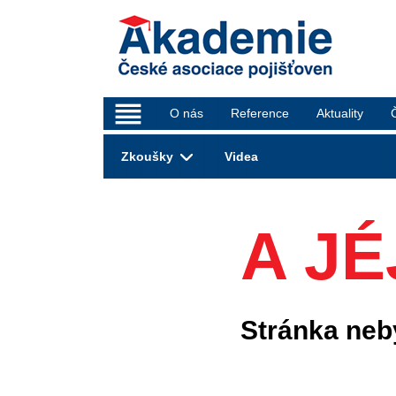
_
O nás
Reference
Aktuality
Zkoušky
Videa
A JÉ
Stránka neb