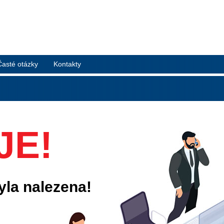
Časté otázky
Kontakty
JE!
yla nalezena!