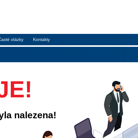
Časté otázky
Kontakty
JE!
yla nalezena!