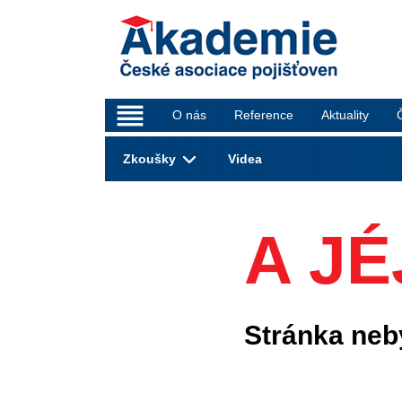
_
O nás
Reference
Aktuality
Zkoušky
Videa
A JÉ
Stránka neb