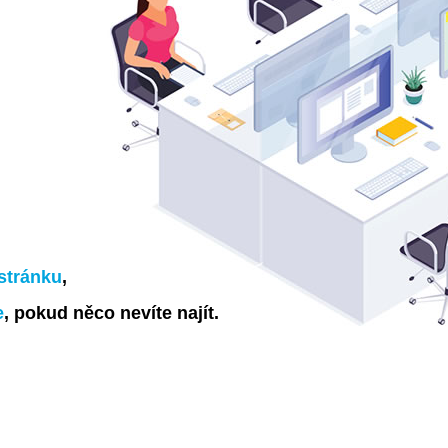
stránku
,
e
, pokud něco nevíte najít.