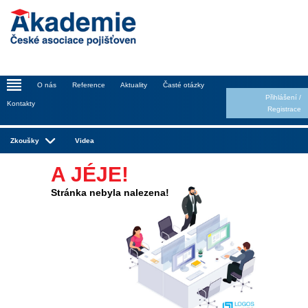
_
O nás
Reference
Aktuality
Časté otázky
Přihlášení
/
Kontakty
Registrace
Zkoušky
Videa
A JÉJE!
Stránka nebyla nalezena!