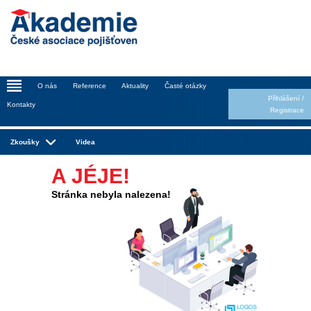
_
O nás
Reference
Aktuality
Časté otázky
Přihlášení
/
Kontakty
Registrace
Zkoušky
Videa
A JÉJE!
Stránka nebyla nalezena!