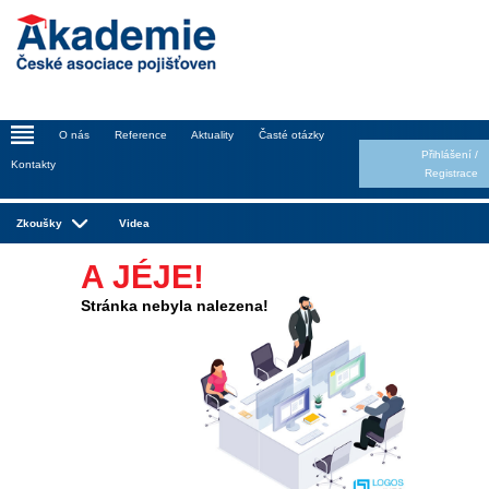
_
O nás
Reference
Aktuality
Časté otázky
Přihlášení
/
Kontakty
Registrace
Zkoušky
Videa
A JÉJE!
Stránka nebyla nalezena!