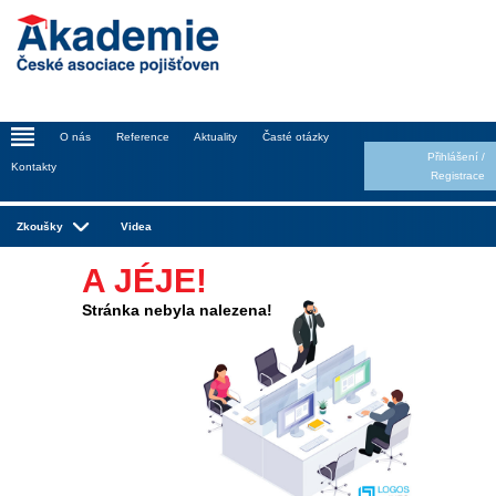
_
O nás
Reference
Aktuality
Časté otázky
Přihlášení
/
Kontakty
Registrace
Zkoušky
Videa
A JÉJE!
Stránka nebyla nalezena!